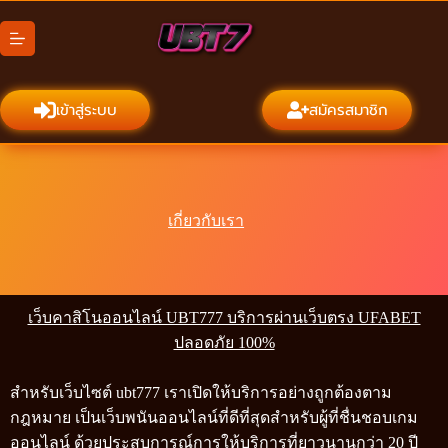
Skip
to
content
เข้าสู่ระบบ
สมัครสมาชิก
เกี่ยวกับเรา
เว็บคาสิโนออนไลน์ UBT777 บริการผ่านเว็บตรง UFABET
ปลอดภัย 100%
สำหรับเว็บไซต์ ubt777 เราเปิดให้บริการอย่างถูกต้องตาม
กฎหมาย เป็นเว็บพนันออนไลน์ที่ดีที่สุดสำหรับผู้ที่ชื่นชอบเกม
ออนไลน์ ด้วยประสบการณ์การให้บริการที่ยาวนานกว่า 20 ปี